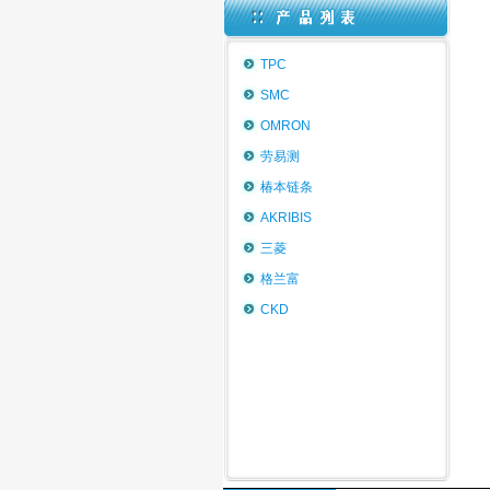
TPC
SMC
OMRON
劳易测
椿本链条
AKRIBIS
三菱
格兰富
CKD